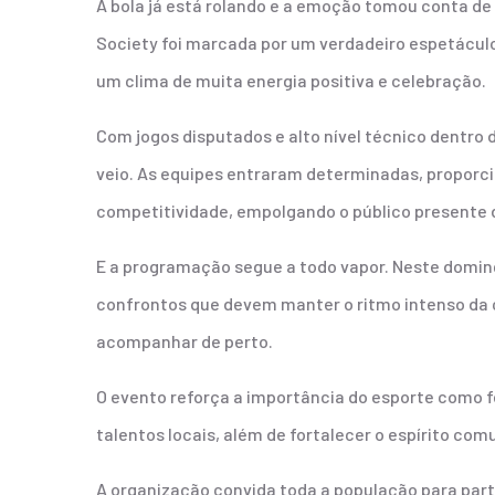
A bola já está rolando e a emoção tomou conta de 
Society foi marcada por um verdadeiro espetáculo
um clima de muita energia positiva e celebração.
Com jogos disputados e alto nível técnico dentr
veio. As equipes entraram determinadas, proporci
competitividade, empolgando o público presente do
E a programação segue a todo vapor. Neste domin
confrontos que devem manter o ritmo intenso da
acompanhar de perto.
O evento reforça a importância do esporte como fe
talentos locais, além de fortalecer o espírito comu
A organização convida toda a população para parti