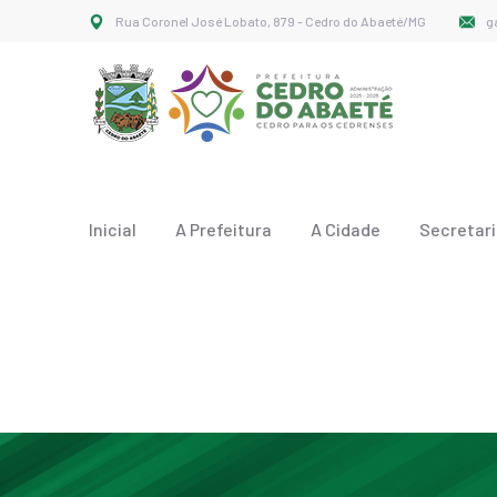
Rua Coronel José Lobato, 879 - Cedro do Abaeté/MG
g
Inicial
A Prefeitura
A Cidade
Secretar