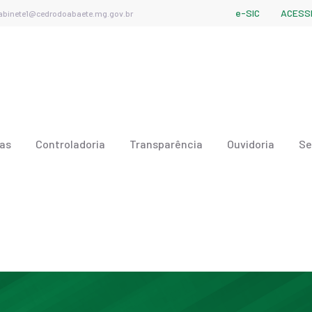
e-SIC
ACESSI
abinete1@cedrodoabaete.mg.gov.br
ias
Controladoria
Transparência
Ouvidoria
Se