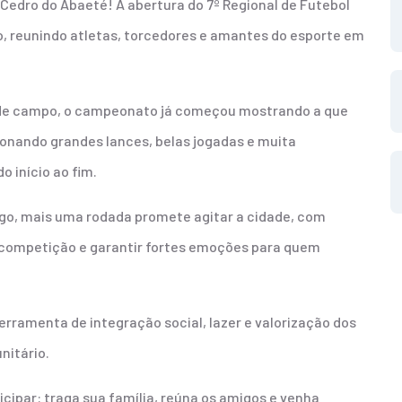
Cedro do Abaeté! A abertura do 7º Regional de Futebol
, reunindo atletas, torcedores e amantes do esporte em
o de campo, o campeonato já começou mostrando a que
onando grandes lances, belas jogadas e muita
 início ao fim.
go, mais uma rodada promete agitar a cidade, com
 competição e garantir fortes emoções para quem
rramenta de integração social, lazer e valorização dos
nitário.
cipar: traga sua família, reúna os amigos e venha