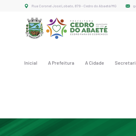
Rua Coronel José Lobato, 879 - Cedro do Abaeté/MG
g
Inicial
A Prefeitura
A Cidade
Secretar