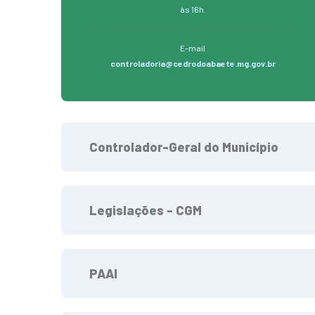
às 16h.
E-mail
controladoria@cedrodoabaete.mg.gov.br
Controlador-Geral do Município
Legislações - CGM
PAAI