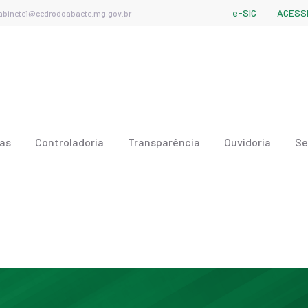
e-SIC
ACESSI
abinete1@cedrodoabaete.mg.gov.br
ias
Controladoria
Transparência
Ouvidoria
Se