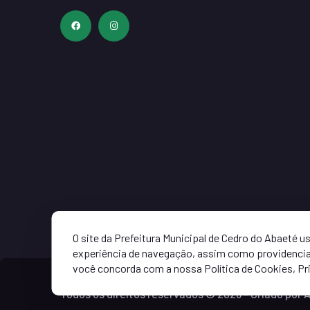
O site da Prefeitura Municipal de Cedro do Abaeté 
experiência de navegação, assim como providenciar
você concorda com a nossa Política de Cookies, Pr
Todos os direitos reservados ©
2026
- Criado por
A