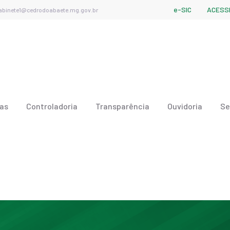
e-SIC
ACESSI
abinete1@cedrodoabaete.mg.gov.br
ias
Controladoria
Transparência
Ouvidoria
Se