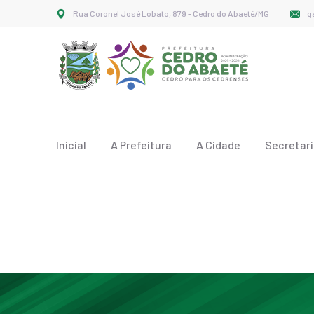
Rua Coronel José Lobato, 879 - Cedro do Abaeté/MG
g
Inicial
A Prefeitura
A Cidade
Secretar