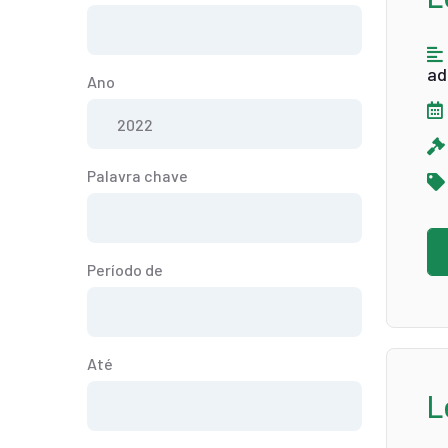
ad
Ano
Palavra chave
Período de
Até
L